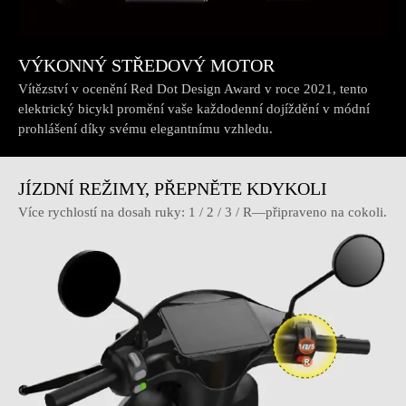
VÝKONNÝ STŘEDOVÝ MOTOR
Vítězství v ocenění Red Dot Design Award v roce 2021, tento
elektrický bicykl promění vaše každodenní dojíždění v módní
prohlášení díky svému elegantnímu vzhledu.
JÍZDNÍ REŽIMY, PŘEPNĚTE KDYKOLI
Více rychlostí na dosah ruky: 1 / 2 / 3 / R—připraveno na cokoli.