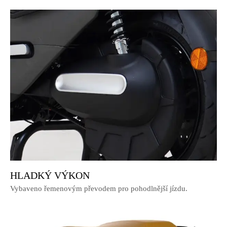
HLADKÝ VÝKON
Vybaveno řemenovým převodem pro pohodlnější jízdu.