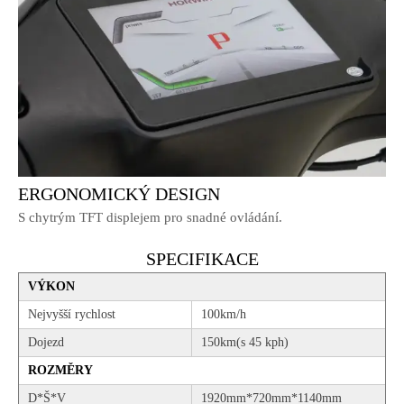
ERGONOMICKÝ DESIGN
S chytrým TFT displejem pro snadné ovládání.
SPECIFIKACE
VÝKON
Nejvyšší rychlost
100km/h
Dojezd
150km(s 45 kph)
ROZMĚRY
D*Š*V
1920mm*720mm*1140mm