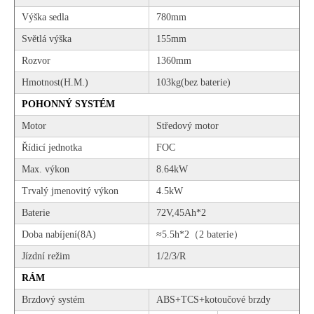
Výška sedla
780mm
Světlá výška
155mm
Rozvor
1360mm
Hmotnost(H.M.)
103kg(bez baterie)
POHONNÝ SYSTÉM
Motor
Středový motor
Řídicí jednotka
FOC
Max. výkon
8.64kW
Trvalý jmenovitý výkon
4.5kW
Baterie
72V,45Ah*2
Doba nabíjení(8A)
≈5.5h*2（2 baterie）
Jízdní režim
1/2/3/R
RÁM
Brzdový systém
ABS+TCS+kotoučové brzdy